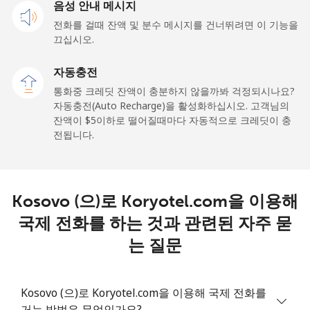
유선 전화
음성 안내 메시지
⁦6.9¢⁩
72 분/ ⁦$5⁩
-
전화를 걸때 잔액 및 분수 메시지를 건너뛰려면 이 기능을
휴대폰
⁦6.9¢⁩
72 분/ ⁦$5⁩
-
끄십시오.
자동충전
Kyrgyzstan
통화중 크레딧 잔액이 충분하지 않을까봐 걱정되시나요?
자동충전(Auto Recharge)을 활성화하십시오. 고객님의
유선 전화
⁦31.9¢⁩
15 분/ ⁦$5⁩
-
잔액이 ⁦$5⁩이하로 떨어질때마다 자동적으로 크레딧이 충
전됩니다.
휴대폰
⁦34.9¢⁩
14 분/ ⁦$5⁩
-
Kosovo (으)로 Koryotel.com을 이용해
국제 전화를 하는 것과 관련된 자주 묻
는 질문
Kosovo (으)로 Koryotel.com을 이용해 국제 전화를
거는 방법은 무엇인가요?