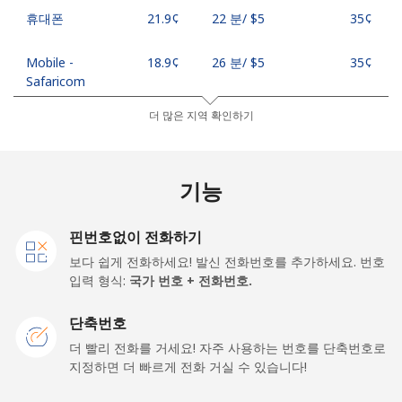
휴대폰
⁦21.9¢⁩
22 분/ ⁦$5⁩
⁦35¢⁩
Mobile -
⁦18.9¢⁩
26 분/ ⁦$5⁩
⁦35¢⁩
Safaricom
더 많은 지역 확인하기
Kiribati
All country
⁦210.9¢⁩
2 분/ ⁦$5⁩
-
기능
Kosovo
핀번호없이 전화하기
보다 쉽게 전화하세요! 발신 전화번호를 추가하세요. 번호
유선 전화
⁦32.9¢⁩
15 분/ ⁦$5⁩
-
입력 형식:
국가 번호 + 전화번호.
휴대폰
⁦64.5¢⁩
7 분/ ⁦$5⁩
-
단축번호
더 빨리 전화를 거세요! 자주 사용하는 번호를 단축번호로
Kuwait
지정하면 더 빠르게 전화 거실 수 있습니다!