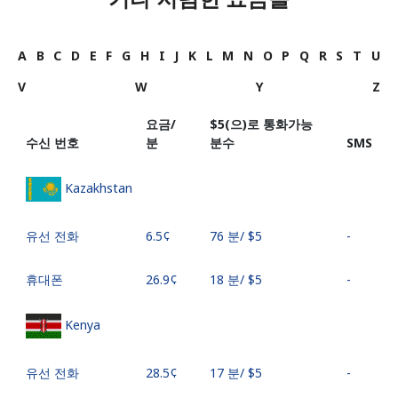
A
B
C
D
E
F
G
H
I
J
K
L
M
N
O
P
Q
R
S
T
U
V
W
Y
Z
요금/
⁦$5⁩(으)로 통화가능
수신 번호
분
분수
SMS
Kazakhstan
유선 전화
⁦6.5¢⁩
76 분/ ⁦$5⁩
-
휴대폰
⁦26.9¢⁩
18 분/ ⁦$5⁩
-
Kenya
유선 전화
⁦28.5¢⁩
17 분/ ⁦$5⁩
-