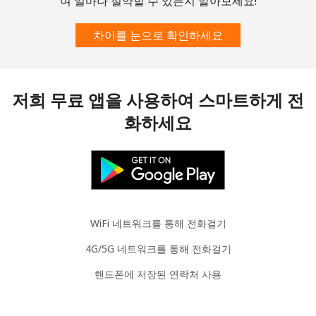
여 얼마나 절약할 수 있는지 알아보세요!
Brazil
차이를 눈으로 확인하세요
유선 전화
⁦1.5¢⁩
333 분/ ⁦$5⁩
-
휴대폰
⁦2¢⁩
250 분/ ⁦$5⁩
⁦5¢⁩
저희 무료 앱을 사용하여 스마트하게 전
British Virgin Islands
화하세요
유선 전화
⁦32.5¢⁩
15 분/ ⁦$5⁩
-
휴대폰
⁦33.9¢⁩
14 분/ ⁦$5⁩
⁦16¢⁩
WiFi 네트워크를 통해 전화걸기
Brunei
4G/5G 네트워크를 통해 전화걸기
유선 전화
⁦34.5¢⁩
14 분/ ⁦$5⁩
-
핸드폰에 저장된 연락처 사용
휴대폰
⁦34.5¢⁩
14 분/ ⁦$5⁩
⁦8¢⁩