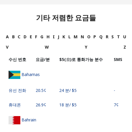
기타 저렴한 요금들
A
B
C
D
E
F
G
H
I
J
K
L
M
N
O
P
Q
R
S
T
U
V
W
Y
Z
수신 번호
요금/분
⁦$5⁩(으)로 통화가능 분수
SMS
Bahamas
유선 전화
⁦20.5¢⁩
24 분/ ⁦$5⁩
-
휴대폰
⁦26.9¢⁩
18 분/ ⁦$5⁩
⁦7¢⁩
Bahrain