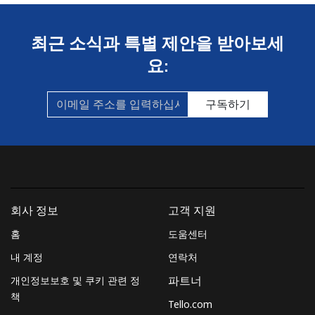
Bulgaria
최근 소식과 특별 제안을 받아보세
유선 전화
⁦1.5¢⁩
333 분/ ⁦$5⁩
-
요:
휴대폰
⁦4.5¢⁩
111 분/ ⁦$5⁩
⁦35¢⁩
구독하기
Burkina Faso
유선 전화
⁦54.5¢⁩
9 분/ ⁦$5⁩
-
휴대폰
⁦47.9¢⁩
10 분/ ⁦$5⁩
⁦26¢⁩
회사 정보
고객 지원
홈
도움센터
Burundi
내 계정
연락처
유선 전화
⁦69.5¢⁩
7 분/ ⁦$5⁩
-
개인정보보호 및 쿠키 관련 정
파트너
책
Tello.com
휴대폰
⁦63.5¢⁩
7 분/ ⁦$5⁩
-