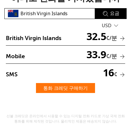
요금
USD
32.5
¢
/분
British Virgin Islands
33.9
비밀번호를 생성하지 않았습니다
¢
/분
Mobile
최소 8자
대문자 및 소문자
16
숫자
¢
SMS
특수 문자
통화 크레딧 구매하기
선불 크레딧은 온라인에서 사용할 수 있는 디지털 전화 카드로 가상 국제 전화
통화를 위해 제작된 것입니다. 물리적인 제품은 배송되지 않습니다.
저희와 연락을 유지하여 최고의 할인 혜택을 받으세요.