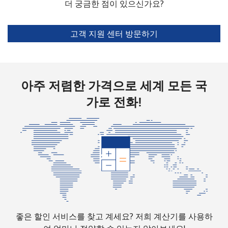
Bolivia
더 궁금한 점이 있으신가요?
유선 전화
⁦24.5¢⁩
20 분/ ⁦$5⁩
-
고객 지원 센터 방문하기
휴대폰
⁦26.9¢⁩
18 분/ ⁦$5⁩
-
Bosnia And Herzegovina
아주 저렴한 가격으로 세계 모든 국
가로 전화!
유선 전화
⁦24.9¢⁩
20 분/ ⁦$5⁩
-
휴대폰
⁦51.9¢⁩
9 분/ ⁦$5⁩
⁦11¢⁩
Botswana
유선 전화
⁦31.5¢⁩
15 분/ ⁦$5⁩
-
휴대폰
⁦34.5¢⁩
14 분/ ⁦$5⁩
⁦7¢⁩
좋은 할인 서비스를 찾고 계세요? 저희 계산기를 사용하