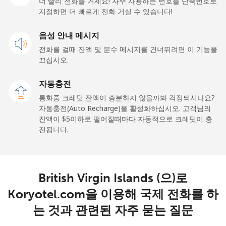
더 빨리 전화를 거세요! 자주 사용하는 번호를 단축번호로
지정하면 더 빠르게 전화 거실 수 있습니다!
유선 전화
⁦55.5¢⁩
9 분/ ⁦$5⁩
-
음성 안내 메시지
휴대폰
⁦50.9¢⁩
9 분/ ⁦$5⁩
-
전화를 걸때 잔액 및 분수 메시지를 건너뛰려면 이 기능을
끄십시오.
Belgium
자동충전
유선 전화
⁦2.9¢⁩
172 분/ ⁦$5⁩
-
통화중 크레딧 잔액이 충분하지 않을까봐 걱정되시나요?
자동충전(Auto Recharge)을 활성화하십시오. 고객님의
휴대폰
⁦34.5¢⁩
14 분/ ⁦$5⁩
⁦11¢⁩
잔액이 ⁦$5⁩이하로 떨어질때마다 자동적으로 크레딧이 충
전됩니다.
Belize
유선 전화
⁦30.9¢⁩
16 분/ ⁦$5⁩
-
British Virgin Islands (으)로
Koryotel.com을 이용해 국제 전화를 하
휴대폰
⁦31.5¢⁩
15 분/ ⁦$5⁩
⁦14¢⁩
는 것과 관련된 자주 묻는 질문
Benin