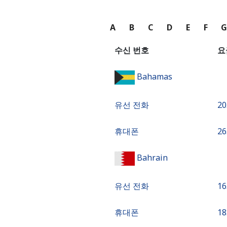
A
B
C
D
E
F
수신 번호
요
Bahamas
유선 전화
⁦20
휴대폰
⁦26
Bahrain
유선 전화
⁦16
휴대폰
⁦18