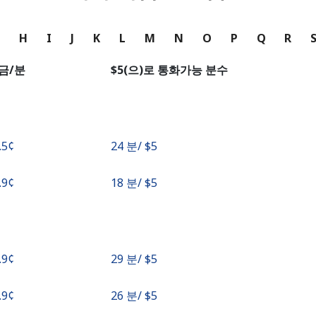
는
G
H
I
J
K
L
M
N
O
P
Q
R
다음 계정으로 로그인하기
금/분
⁦$5⁩(으)로 통화가능 분수
.5¢⁩
24 분/ ⁦$5⁩
.9¢⁩
18 분/ ⁦$5⁩
.9¢⁩
29 분/ ⁦$5⁩
.9¢⁩
26 분/ ⁦$5⁩