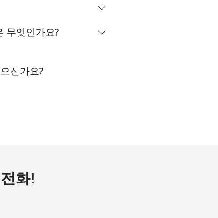
-
점은 무엇인가요?
 있으신가요?
-
⁦16¢⁩
-
-
 전화!