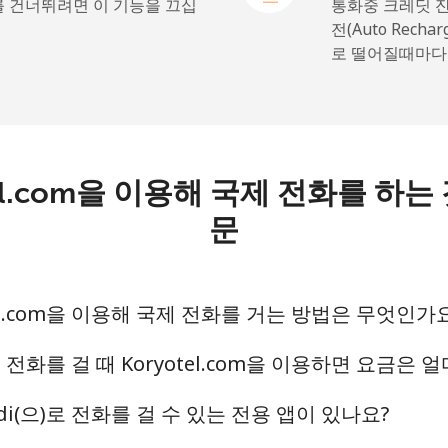
.9¢⁩
9 분/ ⁦$5⁩
를 건너뛰려면 이 기능을 끄십
통화중 크레딧 
전(Auto Rech
로 떨어질때마다
9¢⁩
172 분/ ⁦$5⁩
.5¢⁩
14 분/ ⁦$5⁩
yotel.com을 이용해 국제 전화를 
문
.9¢⁩
16 분/ ⁦$5⁩
yotel.com을 이용해 국제 전화를 거는 방법은 무엇인가
.5¢⁩
15 분/ ⁦$5⁩
로 전화를 걸 때 Koryotel.com을 이용하면 요금은 
rundi(으)로 전화를 걸 수 있는 전용 앱이 있나요?
.9¢⁩
9 분/ ⁦$5⁩