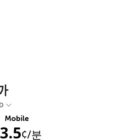
까
D
Mobile
3.5
¢
/분