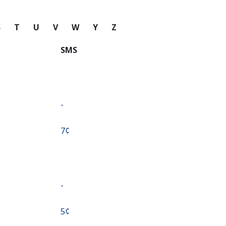
S
T
U
V
W
Y
Z
SMS
-
⁦7¢⁩
-
⁦5¢⁩