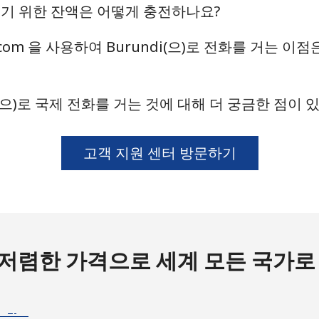
 걸기 위한 잔액은 어떻게 충전하나요?
.9¢⁩
8 분/ ⁦$5⁩
l.com 을 사용하여 Burundi(으)로 전화를 거는 이
i(으)로 국제 전화를 거는 것에 대해 더 궁금한 점이
5¢⁩
142 분/ ⁦$5⁩
5¢⁩
142 분/ ⁦$5⁩
고객 지원 센터 방문하기
9¢⁩
50 분/ ⁦$5⁩
5¢⁩
52 분/ ⁦$5⁩
저렴한 가격으로 세계 모든 국가로