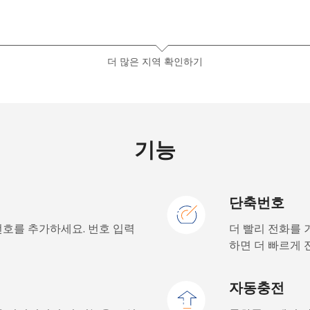
5¢⁩
142 분/ ⁦$5⁩
더 많은 지역 확인하기
8¢⁩
178 분/ ⁦$5⁩
기능
.5¢⁩
17 분/ ⁦$5⁩
단축번호
.5¢⁩
15 분/ ⁦$5⁩
번호를 추가하세요. 번호 입력
더 빨리 전화를 
하면 더 빠르게 
.5¢⁩
9 분/ ⁦$5⁩
자동충전