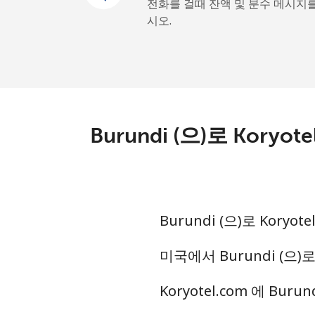
휴대폰
⁦50
전화를 걸때 잔액 및 분수 메시지
시오.
Belgium
유선 전화
⁦2.
휴대폰
⁦34
Burundi (으)로 Kor
Belize
유선 전화
⁦30
Burundi (으)로 Kor
휴대폰
⁦31
미국에서 Burundi (으)
Benin
Koryotel.com 에 Bu
유선 전화
⁦54