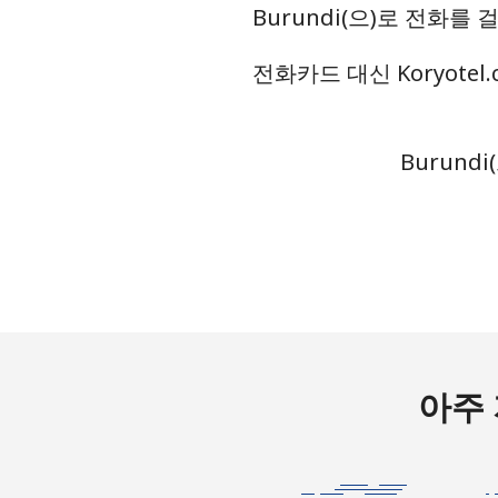
Burundi(으)로 전화를
휴대폰
⁦55
전화카드 대신 Koryote
Bermuda
유선 전화
Burund
⁦3.
휴대폰
⁦3.
Bhutan
유선 전화
⁦9.
휴대폰
⁦9.
아주 
Bolivia