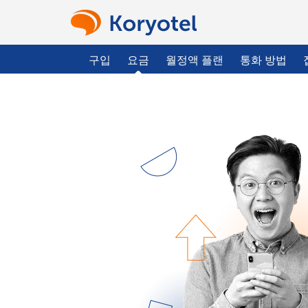
구입
요금
월정액 플랜
통화 방법