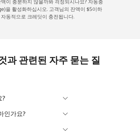
-
잔액이 충분하지 않을까봐 걱정되시나요? 자동충
arge)을 활성화하십시오. 고객님의 잔액이 ⁦$5⁩이하
 자동적으로 크레딧이 충전됩니다.
-
⁦11¢⁩
하는 것과 관련된 자주 묻는 질
-
요?
⁦14¢⁩
얼마인가요?
-