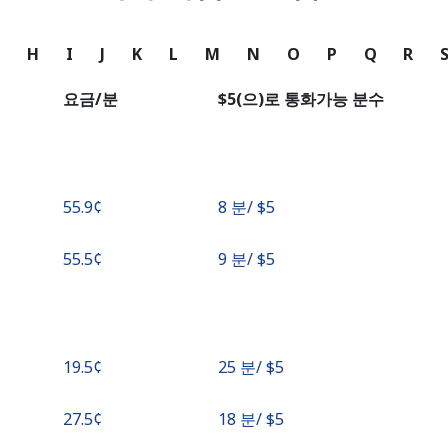
는
G
H
I
J
K
L
M
N
O
P
Q
R
다음 계정으로 로그인하기
요금/분
⁦$5⁩(으)로 통화가능 분수
⁦55.9¢⁩
8 분/ ⁦$5⁩
⁦55.5¢⁩
9 분/ ⁦$5⁩
⁦19.5¢⁩
25 분/ ⁦$5⁩
⁦27.5¢⁩
18 분/ ⁦$5⁩