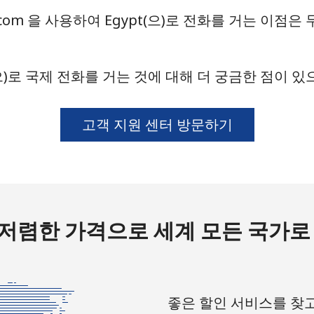
l.com 을 사용하여 Egypt(으)로 전화를 거는 이점은
⁦25.9¢⁩
19 분/ ⁦$5⁩
⁦20.5¢⁩
24 분/ ⁦$5⁩
(으)로 국제 전화를 거는 것에 대해 더 궁금한 점이 
고객 지원 센터 방문하기
⁦31.5¢⁩
15 분/ ⁦$5⁩
⁦29.9¢⁩
16 분/ ⁦$5⁩
저렴한 가격으로 세계 모든 국가로
좋은 할인 서비스를 찾