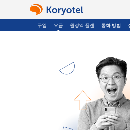
구입
요금
월정액 플랜
통화 방법