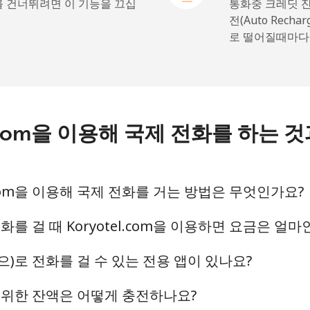
를 건너뛰려면 이 기능을 끄십
통화중 크레딧 
전(Auto Rech
로 떨어질때마다
⁦72.9¢⁩
6 분/ ⁦$5⁩
⁦32.9¢⁩
15 분/ ⁦$5⁩
otel.com을 이용해 국제 전화를 하는
⁦32.9¢⁩
15 분/ ⁦$5⁩
tel.com을 이용해 국제 전화를 거는 방법은 무엇인가요?
⁦1.5¢⁩
333 분/ ⁦$5⁩
전화를 걸 때 Koryotel.com을 이용하면 요금은 얼
ypt(으)로 전화를 걸 수 있는 전용 앱이 있나요?
⁦48.5¢⁩
10 분/ ⁦$5⁩
걸기 위한 잔액은 어떻게 충전하나요?