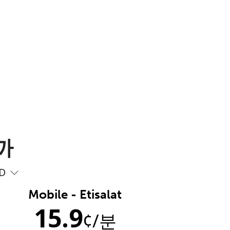
까
D
Mobile - Etisalat
15.9
¢
/분