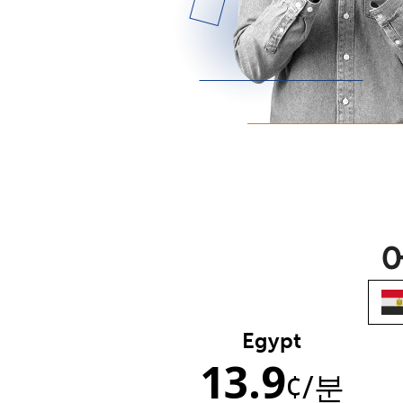
Egypt
13.9
¢
/분