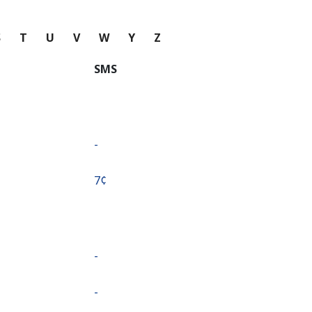
S
T
U
V
W
Y
Z
SMS
-
⁦7¢⁩
-
-