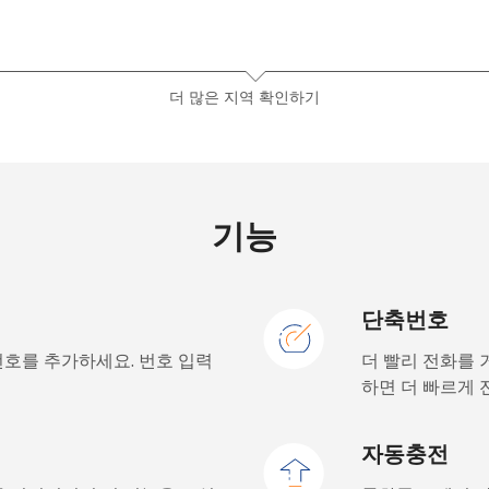
⁦13.9¢⁩
35 분/ ⁦$5⁩
더 많은 지역 확인하기
⁦19.5¢⁩
25 분/ ⁦$5⁩
⁦15.9¢⁩
31 분/ ⁦$5⁩
기능
단축번호
⁦22.9¢⁩
21 분/ ⁦$5⁩
번호를 추가하세요. 번호 입력
더 빨리 전화를 
⁦11.9¢⁩
42 분/ ⁦$5⁩
하면 더 빠르게 
⁦17.9¢⁩
27 분/ ⁦$5⁩
자동충전