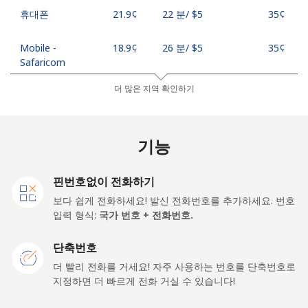
휴대폰
⁦21.9¢⁩
22 분/ ⁦$5⁩
⁦35¢⁩
Mobile -
⁦18.9¢⁩
26 분/ ⁦$5⁩
⁦35¢⁩
Safaricom
더 많은 지역 확인하기
Kiribati
All country
⁦210.9¢⁩
2 분/ ⁦$5⁩
-
기능
Kosovo
핀번호없이 전화하기
보다 쉽게 전화하세요! 발신 전화번호를 추가하세요. 번호
유선 전화
⁦32.9¢⁩
15 분/ ⁦$5⁩
-
입력 형식:
국가 번호 + 전화번호.
휴대폰
⁦64.5¢⁩
7 분/ ⁦$5⁩
-
단축번호
더 빨리 전화를 거세요! 자주 사용하는 번호를 단축번호로
Kuwait
지정하면 더 빠르게 전화 거실 수 있습니다!