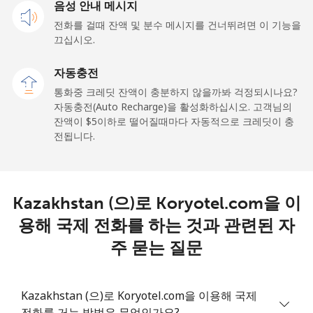
유선 전화
음성 안내 메시지
⁦6.9¢⁩
72 분/ ⁦$5⁩
-
전화를 걸때 잔액 및 분수 메시지를 건너뛰려면 이 기능을
휴대폰
⁦6.9¢⁩
72 분/ ⁦$5⁩
-
끄십시오.
자동충전
Kyrgyzstan
통화중 크레딧 잔액이 충분하지 않을까봐 걱정되시나요?
자동충전(Auto Recharge)을 활성화하십시오. 고객님의
유선 전화
⁦31.9¢⁩
15 분/ ⁦$5⁩
-
잔액이 ⁦$5⁩이하로 떨어질때마다 자동적으로 크레딧이 충
전됩니다.
휴대폰
⁦34.9¢⁩
14 분/ ⁦$5⁩
-
Kazakhstan (으)로 Koryotel.com을 이
용해 국제 전화를 하는 것과 관련된 자
주 묻는 질문
Kazakhstan (으)로 Koryotel.com을 이용해 국제
전화를 거는 방법은 무엇인가요?