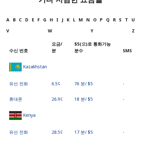
A
B
C
D
E
F
G
H
I
J
K
L
M
N
O
P
Q
R
S
T
U
V
W
Y
Z
요금/
⁦$5⁩(으)로 통화가능
수신 번호
분
분수
SMS
Kazakhstan
유선 전화
⁦6.5¢⁩
76 분/ ⁦$5⁩
-
휴대폰
⁦26.9¢⁩
18 분/ ⁦$5⁩
-
Kenya
유선 전화
⁦28.5¢⁩
17 분/ ⁦$5⁩
-