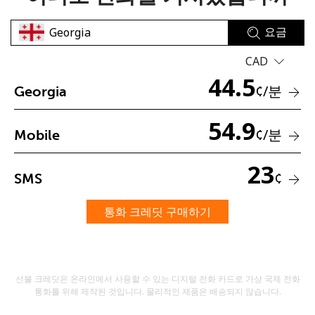
요금
CAD
44.5
¢
/분
Georgia
54.9
비밀번호를 생성하지 않았습니다
¢
/분
Mobile
최소 8자
대문자 및 소문자
23
숫자
¢
SMS
특수 문자
통화 크레딧 구매하기
선불 크레딧은 온라인에서 사용할 수 있는 디지털 전화 카드로 가상 국제 전화
통화를 위해 제작된 것입니다. 물리적인 제품은 배송되지 않습니다.
저희와 연락을 유지하여 최고의 할인 혜택을 받으세요.