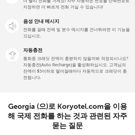
더 빨리 전화를 거세요! 자주 사용하는 번호를 단축번호로
지정하면 더 빠르게 전화 거실 수 있습니다!
유선 전화
⁦48.9¢⁩
10 분/ ⁦$5⁩
-
음성 안내 메시지
휴대폰
⁦36.9¢⁩
13 분/ ⁦$5⁩
-
전화를 걸때 잔액 및 분수 메시지를 건너뛰려면 이 기능을
끄십시오.
Gibraltar
자동충전
통화중 크레딧 잔액이 충분하지 않을까봐 걱정되시나요?
유선 전화
⁦13.5¢⁩
37 분/ ⁦$5⁩
-
자동충전(Auto Recharge)을 활성화하십시오. 고객님의
잔액이 ⁦$5⁩이하로 떨어질때마다 자동적으로 크레딧이 충
휴대폰
⁦29.5¢⁩
16 분/ ⁦$5⁩
-
전됩니다.
Greece
Georgia (으)로 Koryotel.com을 이용
유선 전화
⁦1.5¢⁩
333 분/ ⁦$5⁩
-
해 국제 전화를 하는 것과 관련된 자주
휴대폰
⁦2¢⁩
250 분/ ⁦$5⁩
⁦12¢⁩
묻는 질문