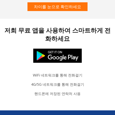
차이를 눈으로 확인하세요
유선 전화
⁦111.9¢⁩
4 분/ ⁦$5⁩
-
휴대폰
⁦117.9¢⁩
4 분/ ⁦$5⁩
-
저희 무료 앱을 사용하여 스마트하게 전
Guyana
화하세요
유선 전화
⁦40.5¢⁩
12 분/ ⁦$5⁩
-
휴대폰
⁦51.9¢⁩
9 분/ ⁦$5⁩
⁦8¢⁩
Mobile -
⁦36.9¢⁩
13 분/ ⁦$5⁩
⁦8¢⁩
WiFi 네트워크를 통해 전화걸기
Digicel
4G/5G 네트워크를 통해 전화걸기
핸드폰에 저장된 연락처 사용