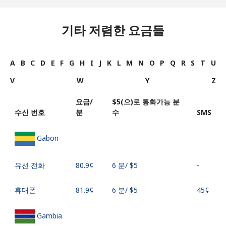
기타 저렴한 요금들
A
B
C
D
E
F
G
H
I
J
K
L
M
N
O
P
Q
R
S
T
U
V
W
Y
Z
요금/
⁦$5⁩(으)로 통화가능 분
수신 번호
분
수
SMS
Gabon
유선 전화
⁦80.9¢⁩
6 분/ ⁦$5⁩
-
휴대폰
⁦81.9¢⁩
6 분/ ⁦$5⁩
⁦45¢⁩
Gambia