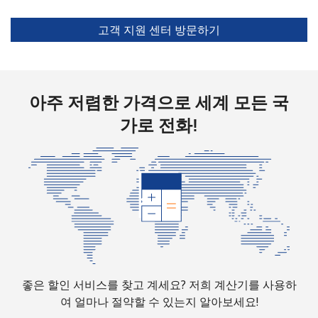
Guam
고객 지원 센터 방문하기
All country
⁦5.5¢⁩
90 분/ ⁦$5⁩
⁦12¢⁩
Guatemala
아주 저렴한 가격으로 세계 모든 국
가로 전화!
유선 전화
⁦26.9¢⁩
18 분/ ⁦$5⁩
-
휴대폰
⁦28.5¢⁩
17 분/ ⁦$5⁩
⁦15¢⁩
Guinea
유선 전화
⁦94.5¢⁩
5 분/ ⁦$5⁩
-
휴대폰
⁦77.5¢⁩
6 분/ ⁦$5⁩
⁦45¢⁩
좋은 할인 서비스를 찾고 계세요? 저희 계산기를 사용하
여 얼마나 절약할 수 있는지 알아보세요!
Guinea Bissau