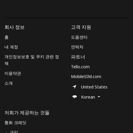
본 웹사이트에서 계정을 생성함으로써 본인은 이
이용약관에
동
의합니다.
가입하기
회사 정보
고객 지원
홈
도움센터
내 계정
연락처
개인정보보호 및 쿠키 관련 정
파트너
안녕하세요!
책
Tello.com
이용약관
로그인하거나
가입하세요 →
MobileSIM.com
소개
United States
Korean
저희가 제공하는 것들
비밀번호 찾기 →
통화 크레딧
구입