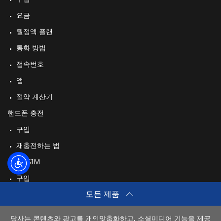
로그인
요금
월정액 플랜
또
는
통화 방법
접속번호
다음 계정으로 로그인하기
앱
절약 계산기
핸드폰 충전
구입
재충전하는 법
여행 eSIM
구입
모든 제품
작동 방식
당사는 콘텐츠와 광고를 개인맞춤화하고, 소셜미디어 기능을 제공