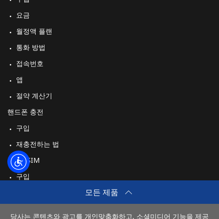
로그인
요금
월정액 플랜
또
는
통화 방법
접속번호
다음 계정으로 로그인하기
앱
절약 계산기
핸드폰 충전
구입
재충전하는 법
여행 eSIM
구입
모든 제품
작동 방식
당사는 콘텐츠와 광고를 개인맞춤화하고, 소셜미디어 기능을 제공