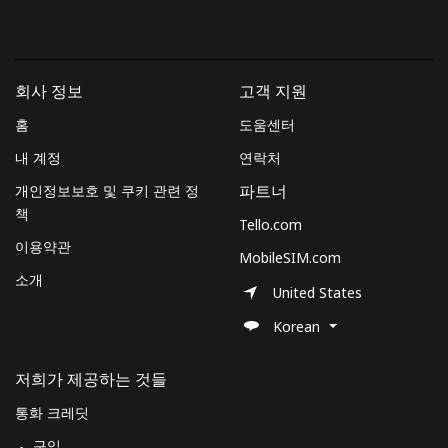
본 웹사이트에서 계정을 생성함으로써 본인은 이
이용약관에
동
의합니다.
가입하기
회사 정보
고객 지원
홈
도움센터
내 계정
연락처
개인정보보호 및 쿠키 관련 정
파트너
안녕하세요!
책
Tello.com
이용약관
로그인하거나
가입하세요 →
MobileSIM.com
소개
United States
Korean
저희가 제공하는 것들
비밀번호 찾기 →
통화 크레딧
구입