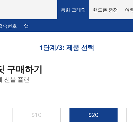
통화 크레딧
핸드폰 충전
여행
접속번호
앱
1단계/3: 제품 선택
환영합니다!
딧 구매하기
이미 계정이 있으신가요?
로그인하십시오 →
제 선불 플랜
다음 계정으로 가입하기
⁦$10⁩
⁦$20⁩