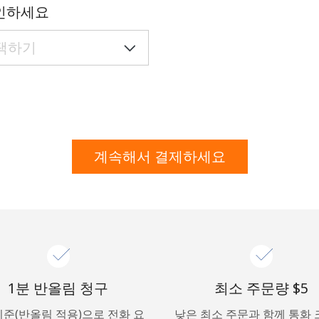
대문자 및 소문자
인하세요
숫자
특수 문자
계속해서 결제하세요
저희와 연락을 유지하여 최고의 할인 혜택을 받으세요.
본 웹사이트에서 계정을 생성함으로써 본인은 이
이용약
관에
동의합니다.
가입하기
1분 반올림 청구
최소 주문량 ⁦$5⁩
기준(반올림 적용)으로 전화 요
낮은 최소 주문과 함께 통화