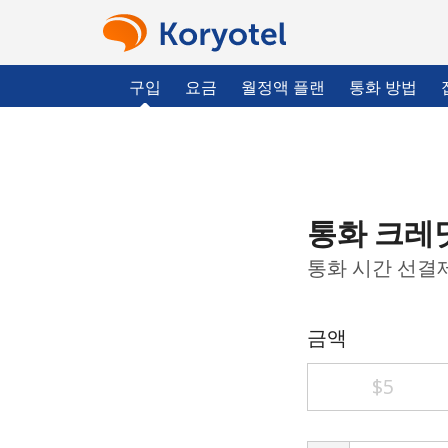
구입
요금
월정액 플랜
통화 방법
통화 크레
통화 시간 선결
금액
⁦$5⁩