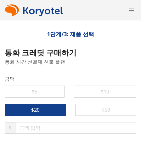
1단계/3: 제품 선택
환영합니다!
통화 크레딧 구매하기
이미 계정이 있으신가요?
로그인하십시오 →
통화 시간 선결제 선불 플랜
다음 계정으로 가입하기
금액
⁦$5⁩
⁦$10⁩
또
⁦$20⁩
⁦$50⁩
는
$